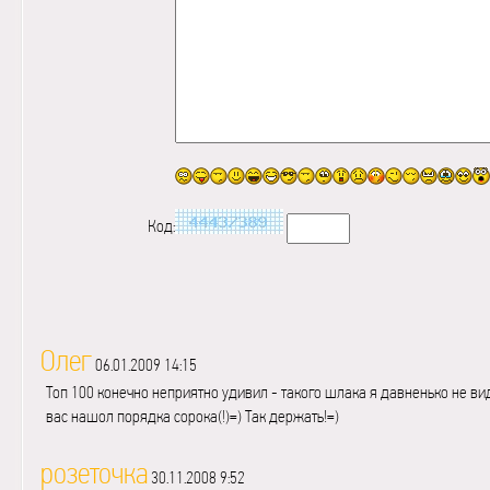
Код:
Олег
06.01.2009 14:15
Топ 100 конечно неприятно удивил - такого шлака я давненько не ви
вас нашол порядка сорока(!)=) Так держать!=)
розеточка
30.11.2008 9:52