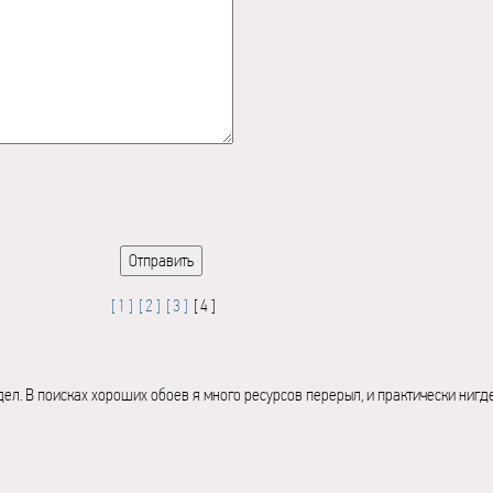
[ 1 ]
[ 2 ]
[ 3 ]
[ 4 ]
дел. В поисках хороших обоев я много ресурсов перерыл, и практически нигд