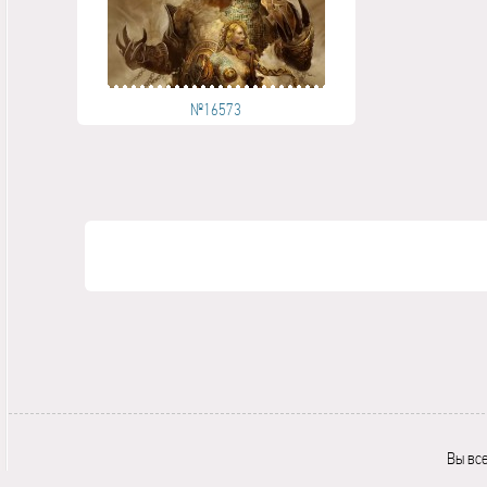
№16573
Вы вс