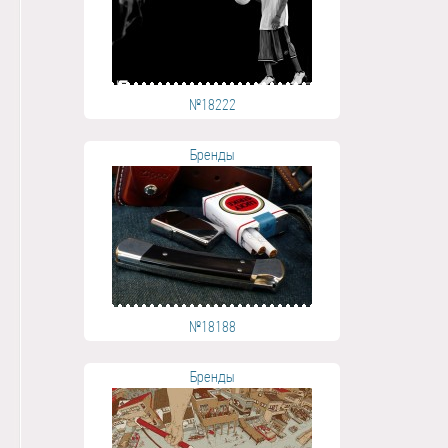
№18222
Бренды
№18188
Бренды