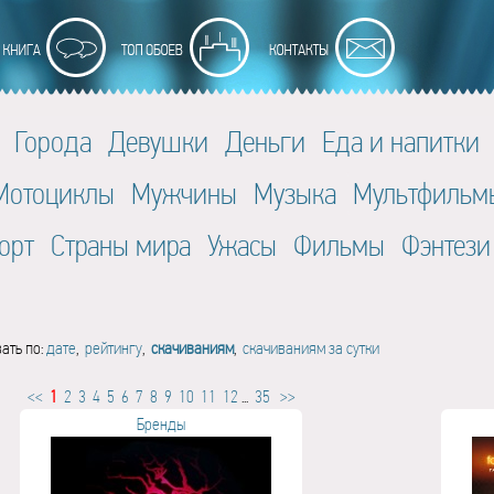
Города
Девушки
Деньги
Еда и напитки
Мотоциклы
Мужчины
Музыка
Мультфильм
орт
Страны мира
Ужасы
Фильмы
Фэнтези
ать по:
дате
,
рейтингу
,
скачиваниям
,
скачиваниям за сутки
<<
1
2
3
4
5
6
7
8
9
10
11
12
...
35
>>
Бренды