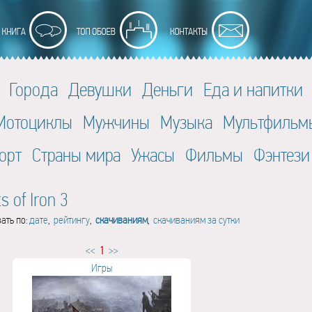
Города
Девушки
Деньги
Еда и напитки
Мотоциклы
Мужчины
Музыка
Мультфильм
орт
Страны мира
Ужасы
Фильмы
Фэнтези
s of Iron 3
ать по:
дате
,
рейтингу
,
скачиваниям
,
скачиваниям за сутки
<<
1
>>
Игры