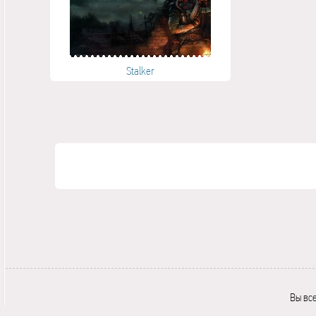
Stalker
Вы вс