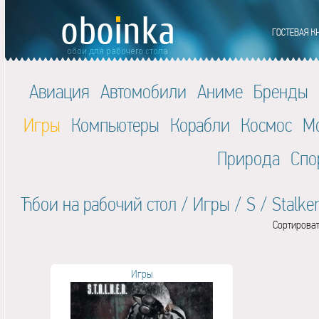
Авиация
Автомобили
Аниме
Бренды
Игры
Компьютеры
Корабли
Космос
М
Природа
Спо
Ћбои на рабочий стол
/
Игры
/
S
/
Stalke
Сортироват
Игры