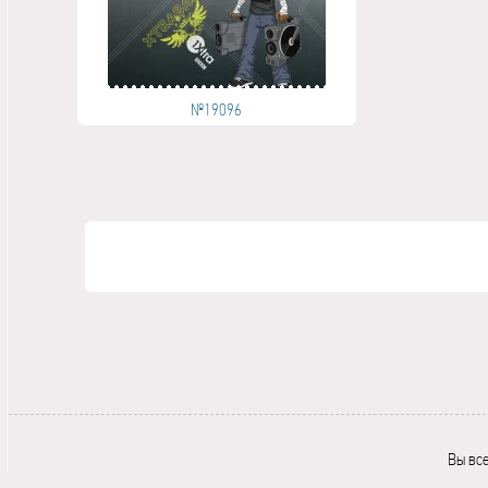
№19096
Вы вс