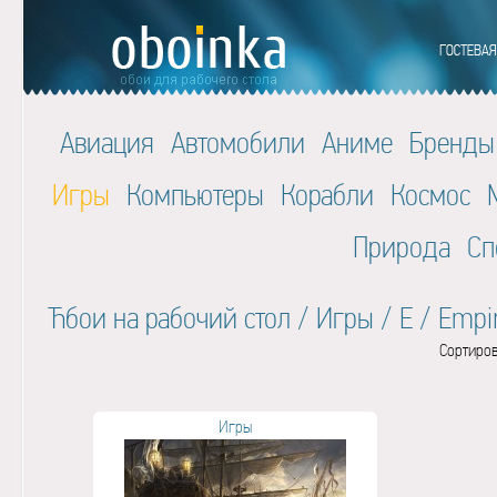
Авиация
Автомобили
Аниме
Бренды
Игры
Компьютеры
Корабли
Космос
Природа
Сп
Ћбои на рабочий стол
/
Игры
/
E
/
Empir
Сортиров
Игры