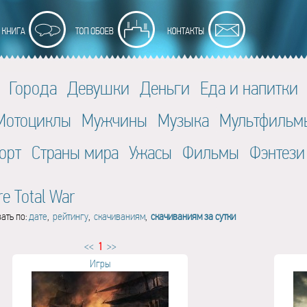
Города
Девушки
Деньги
Еда и напитки
Мотоциклы
Мужчины
Музыка
Мультфильм
орт
Страны мира
Ужасы
Фильмы
Фэнтези
e Total War
ать по:
дате
,
рейтингу
,
скачиваниям
,
скачиваниям за сутки
<<
1
>>
Игры