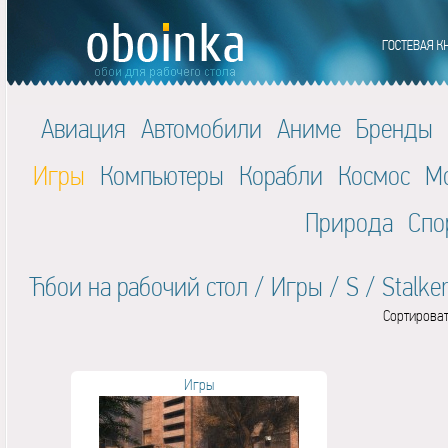
Авиация
Автомобили
Аниме
Бренды
Игры
Компьютеры
Корабли
Космос
М
Природа
Спо
Ћбои на рабочий стол
/
Игры
/
S
/
Stalke
Сортироват
Игры