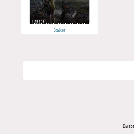
Stalker
Вы вс