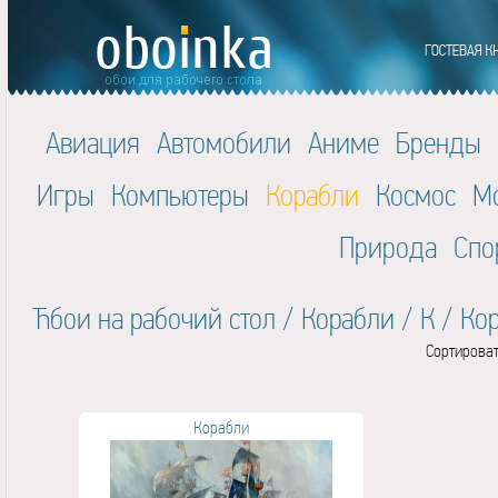
Авиация
Автомобили
Аниме
Бренды
Игры
Компьютеры
Корабли
Космос
М
Природа
Спо
Ћбои на рабочий стол
/
Корабли
/
К
/
Ко
Сортироват
Корабли