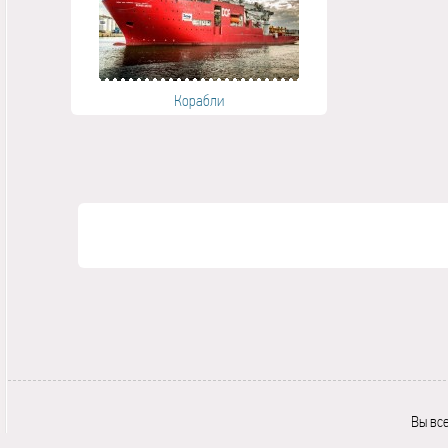
Корабли
Вы вс