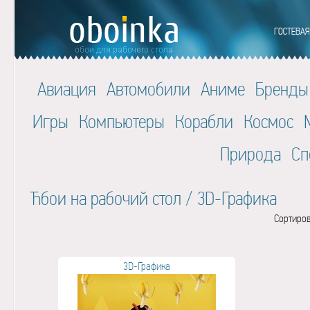
Авиация
Автомобили
Аниме
Бренды
Игры
Компьютеры
Корабли
Космос
Природа
Сп
Ћбои на рабочий стол
/
3D-Графика
Сортиров
3D-Графика