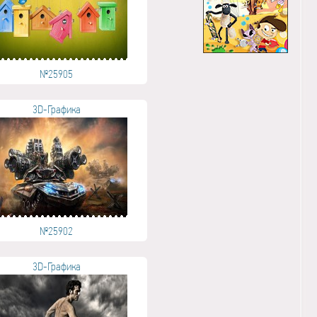
№25905
3D-Графика
№25902
3D-Графика