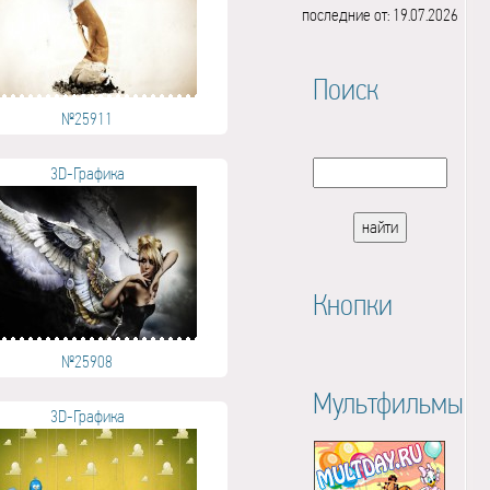
последние от: 19.07.2026
Поиск
№25911
3D-Графика
Кнопки
№25908
Мультфильмы
3D-Графика