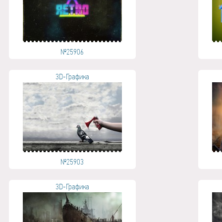
№25906
3D-Графика
№25903
3D-Графика