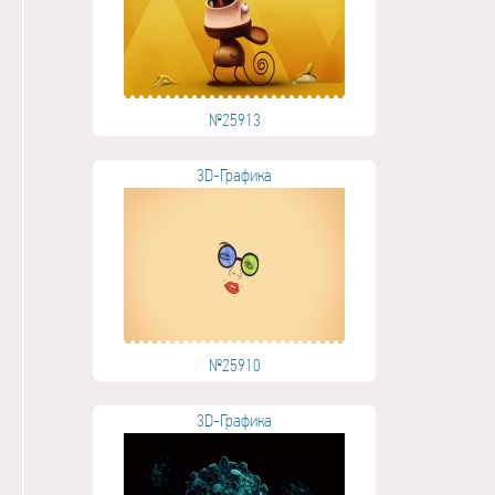
№25913
3D-Графика
№25910
3D-Графика