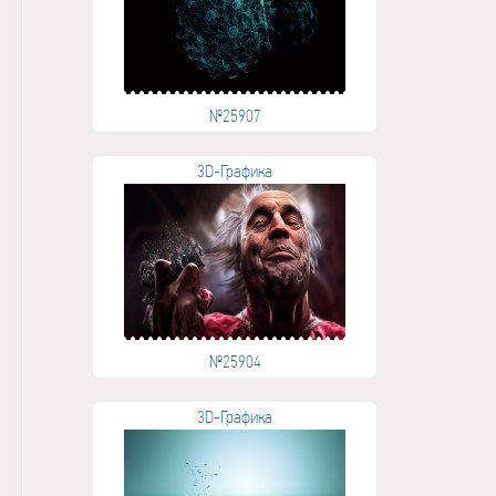
№25907
3D-Графика
№25904
3D-Графика