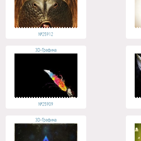
№25912
3D-Графика
№25909
3D-Графика