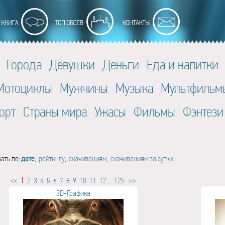
Города
Девушки
Деньги
Еда и напитки
Мотоциклы
Мужчины
Музыка
Мультфильм
орт
Страны мира
Ужасы
Фильмы
Фэнтези
ать по:
дате
,
рейтингу
,
скачиваниям
,
скачиваниям за сутки
<<
1
2
3
4
5
6
7
8
9
10
11
12
...
125
>>
3D-Графика