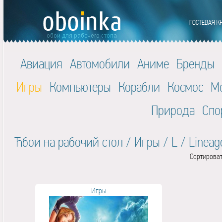
Авиация
Автомобили
Аниме
Бренды
Игры
Компьютеры
Корабли
Космос
М
Природа
Спо
Ћбои на рабочий стол
/
Игры
/
L
/
Lineage
Сортироват
Игры