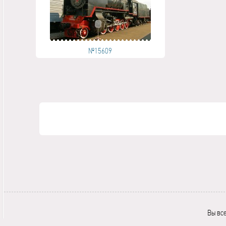
№15609
Вы вс