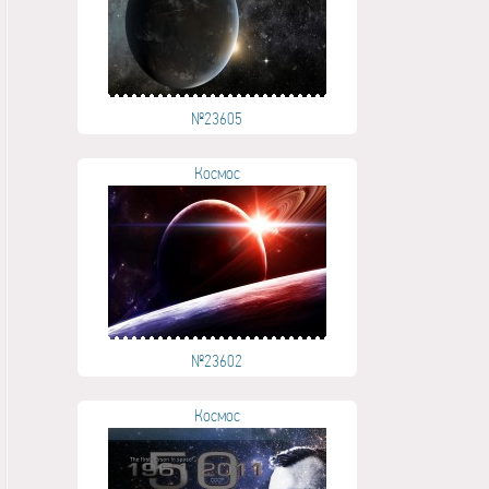
№23605
Космос
№23602
Космос