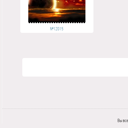
№12015
Вы вс