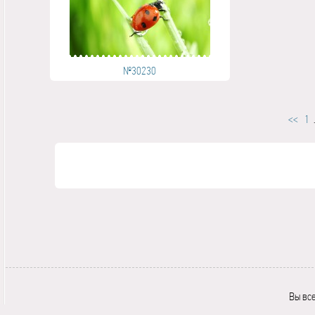
№30230
<<
1
.
Вы вс