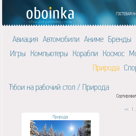
Авиация
Автомобили
Аниме
Бренды
Игры
Компьютеры
Корабли
Космос
М
Природа
Спо
Ћбои на рабочий стол
/
Природа
Сортироват
<<
1
.
Природа