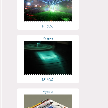
№16050
Музыка
№16047
Музыка