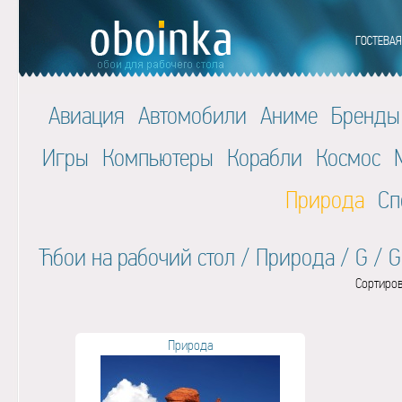
Авиация
Автомобили
Аниме
Бренды
Игры
Компьютеры
Корабли
Космос
Природа
Сп
Ћбои на рабочий стол
/
Природа
/
G
/
G
Сортиров
Природа