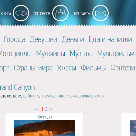
Города
Девушки
Деньги
Еда и напитки
Мотоциклы
Мужчины
Музыка
Мультфильм
орт
Страны мира
Ужасы
Фильмы
Фэнтези
rand Canyon
ать по:
дате
,
рейтингу
,
скачиваниям
,
скачиваниям за сутки
<<
1
2
>>
Природа