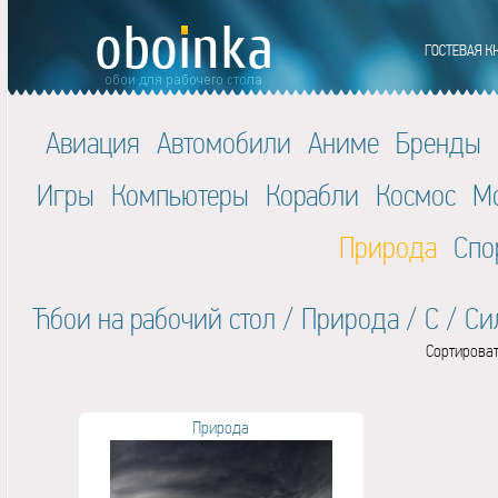
Авиация
Автомобили
Аниме
Бренды
Игры
Компьютеры
Корабли
Космос
М
Природа
Спо
Ћбои на рабочий стол
/
Природа
/
С
/
Си
Сортироват
Природа