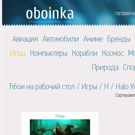
Авиация
Автомобили
Аниме
Бренды
Игры
Компьютеры
Корабли
Космос
М
Природа
Спо
Ћбои на рабочий стол
/
Игры
/
H
/
Halo 
Сортироват
Игры