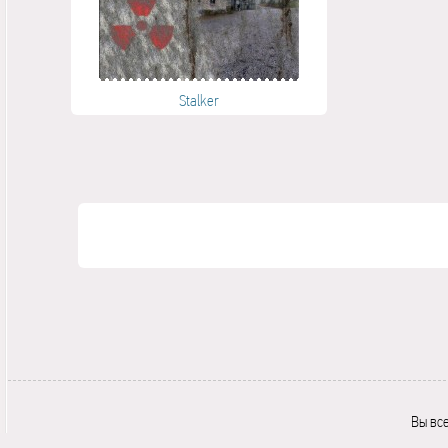
Stalker
Вы вс