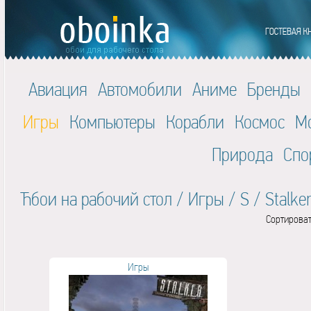
Авиация
Автомобили
Аниме
Бренды
Игры
Компьютеры
Корабли
Космос
М
Природа
Спо
Ћбои на рабочий стол
/
Игры
/
S
/
Stalke
Сортироват
Игры