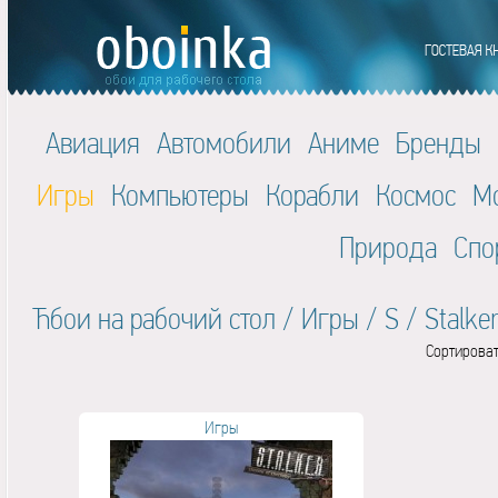
Авиация
Автомобили
Аниме
Бренды
Игры
Компьютеры
Корабли
Космос
М
Природа
Спо
Ћбои на рабочий стол
/
Игры
/
S
/
Stalke
Сортироват
Игры