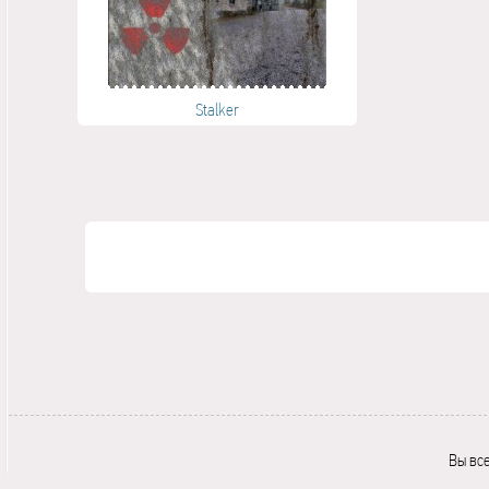
Stalker
Вы вс