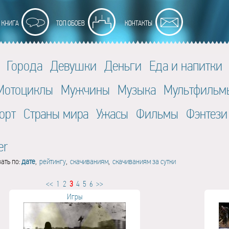
Города
Девушки
Деньги
Еда и напитки
Мотоциклы
Мужчины
Музыка
Мультфильм
орт
Страны мира
Ужасы
Фильмы
Фэнтези
er
ать по:
дате
,
рейтингу
,
скачиваниям
,
скачиваниям за сутки
<<
1
2
3
4
5
6
>>
Игры