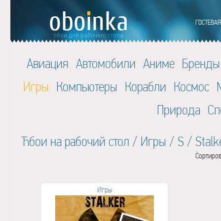
Авиация
Автомобили
Аниме
Бренды
Игры
Компьютеры
Корабли
Космос
Природа
Сп
Ћбои на рабочий стол
/
Игры
/
S
/
Stalk
Сортиров
Игры