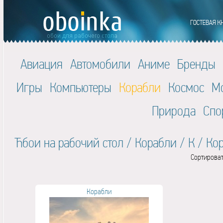
Авиация
Автомобили
Аниме
Бренды
Игры
Компьютеры
Корабли
Космос
М
Природа
Спо
Ћбои на рабочий стол
/
Корабли
/
К
/
Ко
Сортироват
Корабли