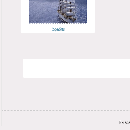
Корабли
Вы вс